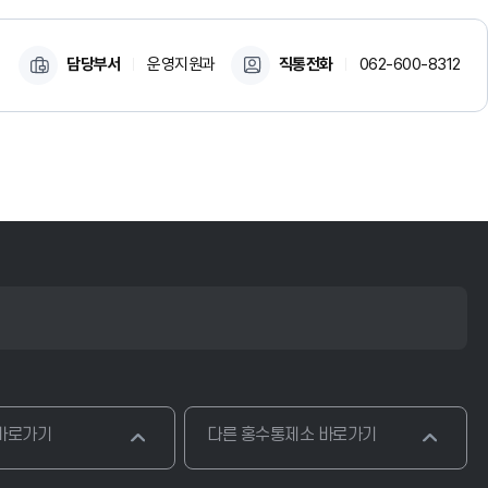
담당부서
운영지원과
직통전화
062-600-8312
바로가기
다른 홍수통제소 바로가기