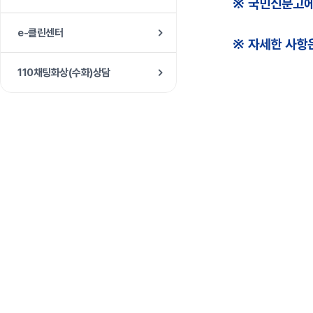
e-클린센터
110채팅화상(수화)상담