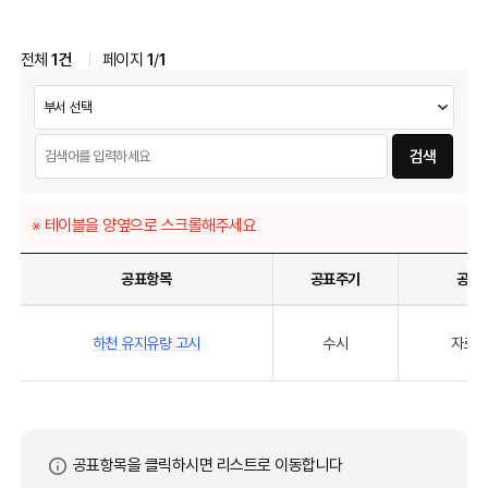
전체
1건
페이지
1
/
1
검색
※ 테이블을 양옆으로 스크롤해주세요
공표항목
공표주기
공표
하천 유지유량 고시
수시
자료발
공표항목을 클릭하시면 리스트로 이동합니다